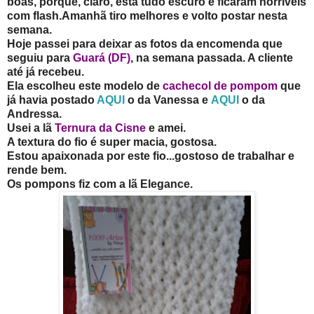
boas, porque, claro, está tudo escuro e ficaram horríveis
com flash.Amanhã tiro melhores e volto postar nesta
semana.
Hoje passei para deixar as fotos da encomenda que
seguiu para
Guará (DF)
, na semana passada. A cliente
até já recebeu.
Ela escolheu este modelo de
cachecol de pompom
que
já havia postado
AQUI
o da Vanessa e
AQUI
o da
Andressa.
Usei a lã
Ternura da Cisne
e amei.
A textura do fio é super macia, gostosa.
Estou apaixonada por este fio...gostoso de trabalhar e
rende bem.
Os pompons fiz com a lã Elegance.